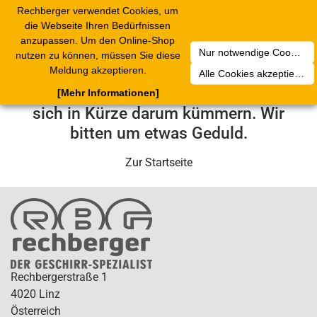
Rechberger verwendet Cookies, um
Toggle
die Webseite Ihren Bedürfnissen
navigation
anzupassen. Um den Online-Shop
Nur notwendige Cookies akzeptieren
nutzen zu können, müssen Sie diese
Leider ist ein technischer Fehler
Meldung akzeptieren.
Alle Cookies akzeptieren
aufgetreten. Unser Service-Team wird
[Mehr Informationen]
sich in Kürze darum kümmern. Wir
bitten um etwas Geduld.
Zur Startseite
Rechbergerstraße 1
4020 Linz
Österreich