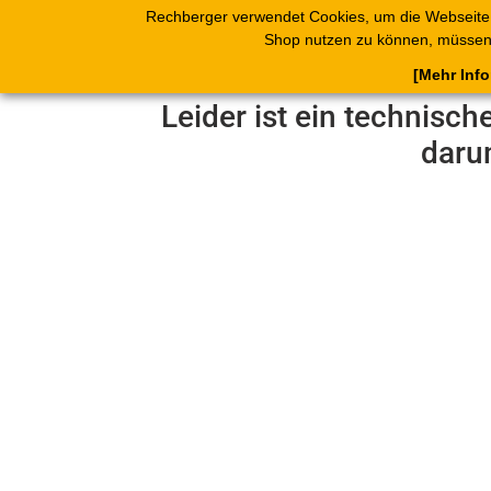
Rechberger verwendet Cookies, um die Webseite
Shop
Blätterk
Shop nutzen zu können, müssen 
[Mehr Inf
Leider ist ein technisch
daru