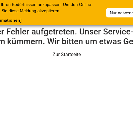
 Ihren Bedürfnissen anzupassen. Um den Online-
ataloge
Warenkorb
Belege
Artikelsammlungen
Sie diese Meldung akzeptieren.
Nur notwend
ormationen]
er Fehler aufgetreten. Unser Servic
m kümmern. Wir bitten um etwas Ge
Zur Startseite