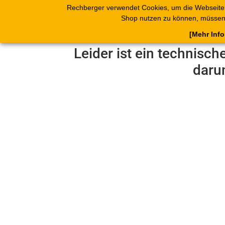
Rechberger verwendet Cookies, um die Webseite
Shop
Blätterk
Shop nutzen zu können, müssen 
[Mehr Inf
Leider ist ein technisch
daru