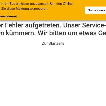
 Ihren Bedürfnissen anzupassen. Um den Online-
ataloge
Warenkorb
Belege
Artikelsammlungen
Sie diese Meldung akzeptieren.
Nur notwend
ormationen]
er Fehler aufgetreten. Unser Servic
m kümmern. Wir bitten um etwas Ge
Zur Startseite