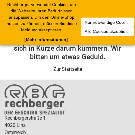
Rechberger verwendet Cookies, um
Toggle
die Webseite Ihren Bedürfnissen
navigation
anzupassen. Um den Online-Shop
Nur notwendige Cookies akzeptieren
nutzen zu können, müssen Sie diese
Leider ist ein technischer Fehler
Meldung akzeptieren.
Alle Cookies akzeptieren
aufgetreten. Unser Service-Team wird
[Mehr Informationen]
sich in Kürze darum kümmern. Wir
bitten um etwas Geduld.
Zur Startseite
Rechbergerstraße 1
4020 Linz
Österreich