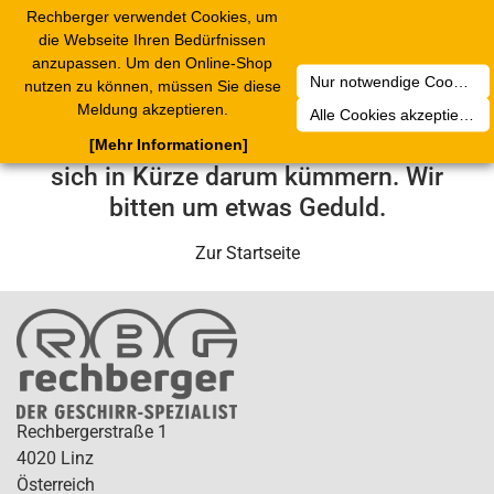
Rechberger verwendet Cookies, um
Toggle
die Webseite Ihren Bedürfnissen
navigation
anzupassen. Um den Online-Shop
Nur notwendige Cookies akzeptieren
nutzen zu können, müssen Sie diese
Leider ist ein technischer Fehler
Meldung akzeptieren.
Alle Cookies akzeptieren
aufgetreten. Unser Service-Team wird
[Mehr Informationen]
sich in Kürze darum kümmern. Wir
bitten um etwas Geduld.
Zur Startseite
Rechbergerstraße 1
4020 Linz
Österreich