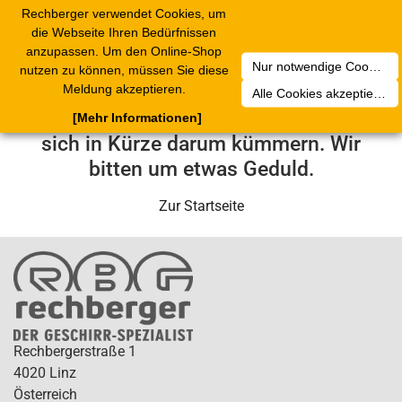
Rechberger verwendet Cookies, um
Toggle
die Webseite Ihren Bedürfnissen
navigation
anzupassen. Um den Online-Shop
Nur notwendige Cookies akzeptieren
nutzen zu können, müssen Sie diese
Leider ist ein technischer Fehler
Meldung akzeptieren.
Alle Cookies akzeptieren
aufgetreten. Unser Service-Team wird
[Mehr Informationen]
sich in Kürze darum kümmern. Wir
bitten um etwas Geduld.
Zur Startseite
Rechbergerstraße 1
4020 Linz
Österreich