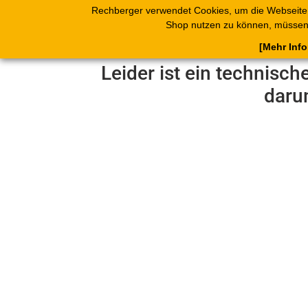
Rechberger verwendet Cookies, um die Webseite
Shop
Blätterk
Shop nutzen zu können, müssen 
[Mehr Inf
Leider ist ein technisch
daru