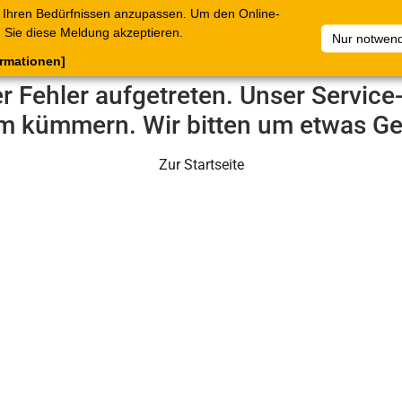
 Ihren Bedürfnissen anzupassen. Um den Online-
ataloge
Warenkorb
Belege
Artikelsammlungen
Sie diese Meldung akzeptieren.
Nur notwend
ormationen]
er Fehler aufgetreten. Unser Servic
m kümmern. Wir bitten um etwas Ge
Zur Startseite