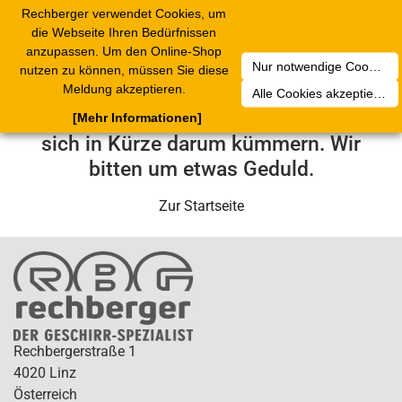
Rechberger verwendet Cookies, um
Toggle
die Webseite Ihren Bedürfnissen
navigation
anzupassen. Um den Online-Shop
Nur notwendige Cookies akzeptieren
nutzen zu können, müssen Sie diese
Leider ist ein technischer Fehler
Meldung akzeptieren.
Alle Cookies akzeptieren
aufgetreten. Unser Service-Team wird
[Mehr Informationen]
sich in Kürze darum kümmern. Wir
bitten um etwas Geduld.
Zur Startseite
Rechbergerstraße 1
4020 Linz
Österreich