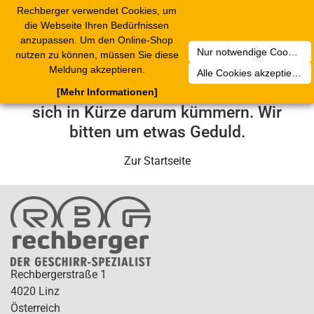
Rechberger verwendet Cookies, um
Toggle
die Webseite Ihren Bedürfnissen
navigation
anzupassen. Um den Online-Shop
Nur notwendige Cookies akzeptieren
nutzen zu können, müssen Sie diese
Leider ist ein technischer Fehler
Meldung akzeptieren.
Alle Cookies akzeptieren
aufgetreten. Unser Service-Team wird
[Mehr Informationen]
sich in Kürze darum kümmern. Wir
bitten um etwas Geduld.
Zur Startseite
Rechbergerstraße 1
4020 Linz
Österreich