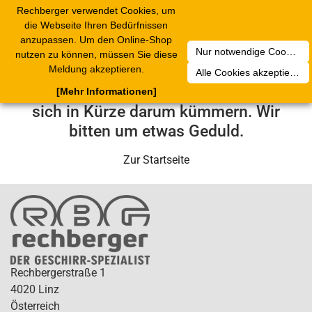
Rechberger verwendet Cookies, um
Toggle
die Webseite Ihren Bedürfnissen
navigation
anzupassen. Um den Online-Shop
Nur notwendige Cookies akzeptieren
nutzen zu können, müssen Sie diese
Leider ist ein technischer Fehler
Meldung akzeptieren.
Alle Cookies akzeptieren
aufgetreten. Unser Service-Team wird
[Mehr Informationen]
sich in Kürze darum kümmern. Wir
bitten um etwas Geduld.
Zur Startseite
Rechbergerstraße 1
4020 Linz
Österreich