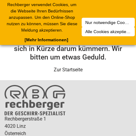
Rechberger verwendet Cookies, um
Toggle
die Webseite Ihren Bedürfnissen
navigation
anzupassen. Um den Online-Shop
Nur notwendige Cookies akzeptieren
nutzen zu können, müssen Sie diese
Leider ist ein technischer Fehler
Meldung akzeptieren.
Alle Cookies akzeptieren
aufgetreten. Unser Service-Team wird
[Mehr Informationen]
sich in Kürze darum kümmern. Wir
bitten um etwas Geduld.
Zur Startseite
Rechbergerstraße 1
4020 Linz
Österreich