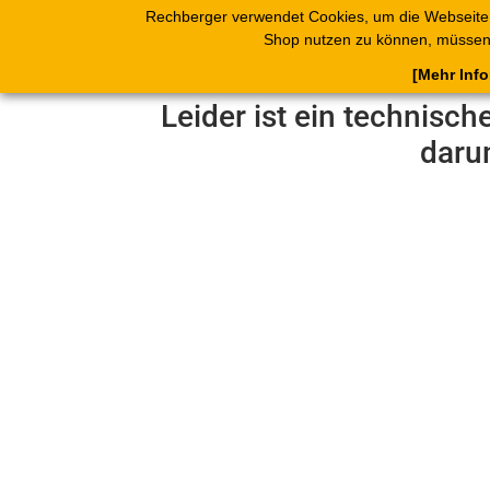
Rechberger verwendet Cookies, um die Webseite
Shop
Blätterk
Shop nutzen zu können, müssen 
[Mehr Inf
Leider ist ein technisch
daru