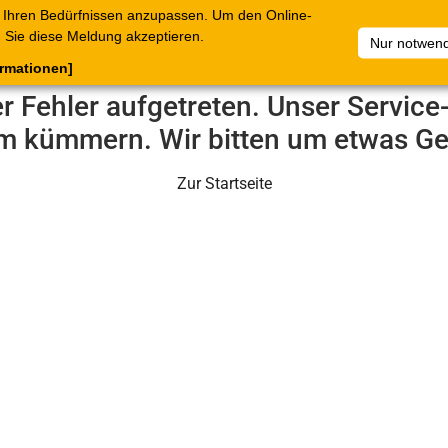
 Ihren Bedürfnissen anzupassen. Um den Online-
ataloge
Warenkorb
Belege
Artikelsammlungen
Sie diese Meldung akzeptieren.
Nur notwend
ormationen]
er Fehler aufgetreten. Unser Servic
m kümmern. Wir bitten um etwas Ge
Zur Startseite