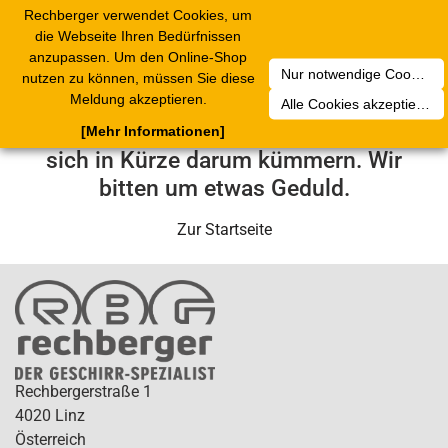
Rechberger verwendet Cookies, um
Toggle
die Webseite Ihren Bedürfnissen
navigation
anzupassen. Um den Online-Shop
Nur notwendige Cookies akzeptieren
nutzen zu können, müssen Sie diese
Leider ist ein technischer Fehler
Meldung akzeptieren.
Alle Cookies akzeptieren
aufgetreten. Unser Service-Team wird
[Mehr Informationen]
sich in Kürze darum kümmern. Wir
bitten um etwas Geduld.
Zur Startseite
Rechbergerstraße 1
4020 Linz
Österreich