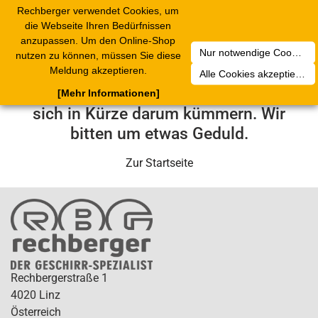
Rechberger verwendet Cookies, um
Toggle
die Webseite Ihren Bedürfnissen
navigation
anzupassen. Um den Online-Shop
Nur notwendige Cookies akzeptieren
nutzen zu können, müssen Sie diese
Leider ist ein technischer Fehler
Meldung akzeptieren.
Alle Cookies akzeptieren
aufgetreten. Unser Service-Team wird
[Mehr Informationen]
sich in Kürze darum kümmern. Wir
bitten um etwas Geduld.
Zur Startseite
Rechbergerstraße 1
4020 Linz
Österreich