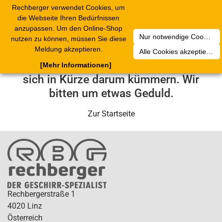
Rechberger verwendet Cookies, um
Toggle
die Webseite Ihren Bedürfnissen
navigation
anzupassen. Um den Online-Shop
Nur notwendige Cookies akzeptieren
nutzen zu können, müssen Sie diese
Leider ist ein technischer Fehler
Meldung akzeptieren.
Alle Cookies akzeptieren
aufgetreten. Unser Service-Team wird
[Mehr Informationen]
sich in Kürze darum kümmern. Wir
bitten um etwas Geduld.
Zur Startseite
Rechbergerstraße 1
4020 Linz
Österreich