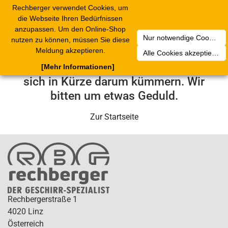
Rechberger verwendet Cookies, um
Toggle
die Webseite Ihren Bedürfnissen
navigation
anzupassen. Um den Online-Shop
Nur notwendige Cookies akzeptieren
nutzen zu können, müssen Sie diese
Leider ist ein technischer Fehler
Meldung akzeptieren.
Alle Cookies akzeptieren
aufgetreten. Unser Service-Team wird
[Mehr Informationen]
sich in Kürze darum kümmern. Wir
bitten um etwas Geduld.
Zur Startseite
Rechbergerstraße 1
4020 Linz
Österreich