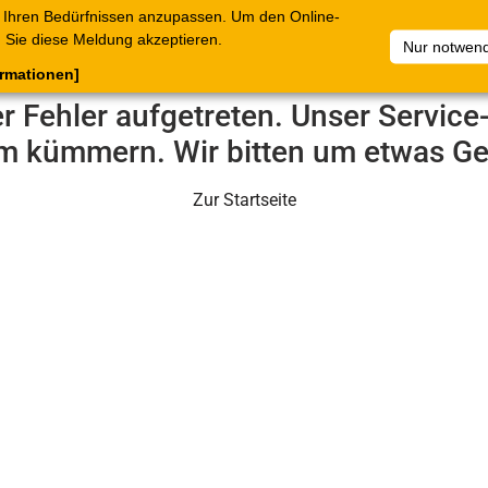
 Ihren Bedürfnissen anzupassen. Um den Online-
ataloge
Warenkorb
Belege
Artikelsammlungen
Sie diese Meldung akzeptieren.
Nur notwend
ormationen]
er Fehler aufgetreten. Unser Servic
m kümmern. Wir bitten um etwas Ge
Zur Startseite