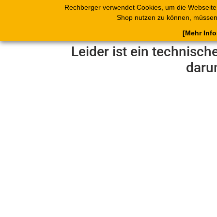
Rechberger verwendet Cookies, um die Webseite
Shop
Blätterk
Shop nutzen zu können, müssen 
[Mehr Inf
Leider ist ein technisch
daru