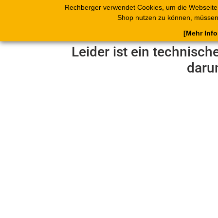
Rechberger verwendet Cookies, um die Webseite
Shop
Blätterk
Shop nutzen zu können, müssen 
[Mehr Inf
Leider ist ein technisch
daru