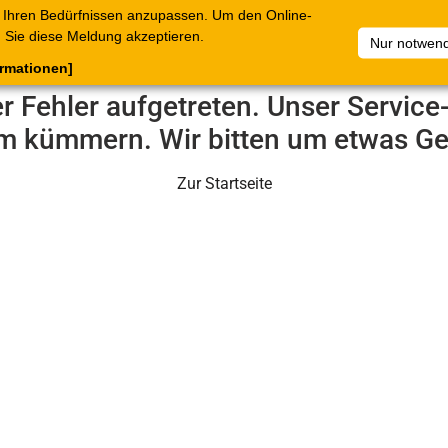
 Ihren Bedürfnissen anzupassen. Um den Online-
ataloge
Warenkorb
Belege
Artikelsammlungen
Sie diese Meldung akzeptieren.
Nur notwend
ormationen]
er Fehler aufgetreten. Unser Servic
m kümmern. Wir bitten um etwas Ge
Zur Startseite