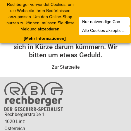
Rechberger verwendet Cookies, um
Toggle
die Webseite Ihren Bedürfnissen
navigation
anzupassen. Um den Online-Shop
Nur notwendige Cookies akzeptieren
nutzen zu können, müssen Sie diese
Leider ist ein technischer Fehler
Meldung akzeptieren.
Alle Cookies akzeptieren
aufgetreten. Unser Service-Team wird
[Mehr Informationen]
sich in Kürze darum kümmern. Wir
bitten um etwas Geduld.
Zur Startseite
Rechbergerstraße 1
4020 Linz
Österreich