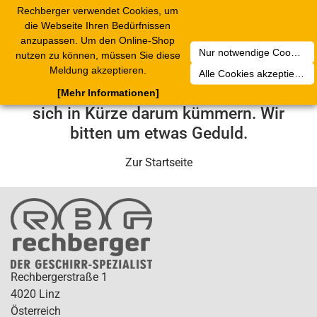
Rechberger verwendet Cookies, um
Toggle
die Webseite Ihren Bedürfnissen
navigation
anzupassen. Um den Online-Shop
Nur notwendige Cookies akzeptieren
nutzen zu können, müssen Sie diese
Leider ist ein technischer Fehler
Meldung akzeptieren.
Alle Cookies akzeptieren
aufgetreten. Unser Service-Team wird
[Mehr Informationen]
sich in Kürze darum kümmern. Wir
bitten um etwas Geduld.
Zur Startseite
Rechbergerstraße 1
4020 Linz
Österreich