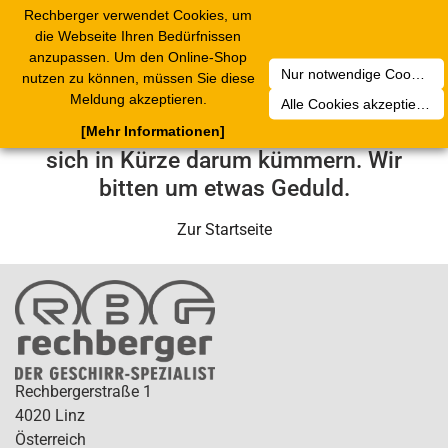
Rechberger verwendet Cookies, um
Toggle
die Webseite Ihren Bedürfnissen
navigation
anzupassen. Um den Online-Shop
Nur notwendige Cookies akzeptieren
nutzen zu können, müssen Sie diese
Leider ist ein technischer Fehler
Meldung akzeptieren.
Alle Cookies akzeptieren
aufgetreten. Unser Service-Team wird
[Mehr Informationen]
sich in Kürze darum kümmern. Wir
bitten um etwas Geduld.
Zur Startseite
Rechbergerstraße 1
4020 Linz
Österreich