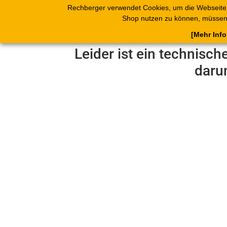
Rechberger verwendet Cookies, um die Webseite
Shop
Blätterk
Shop nutzen zu können, müssen 
[Mehr Inf
Leider ist ein technisch
daru