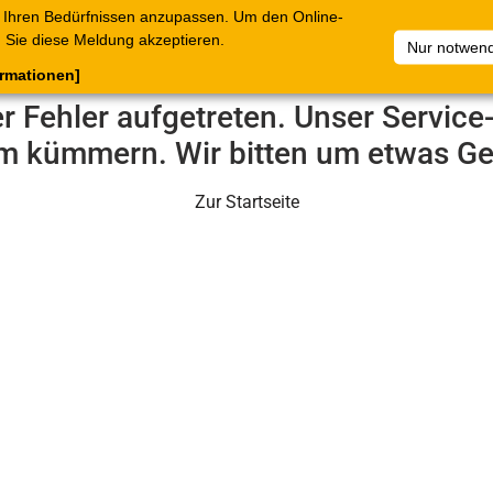
 Ihren Bedürfnissen anzupassen. Um den Online-
ataloge
Warenkorb
Belege
Artikelsammlungen
Sie diese Meldung akzeptieren.
Nur notwend
ormationen]
er Fehler aufgetreten. Unser Servic
m kümmern. Wir bitten um etwas Ge
Zur Startseite