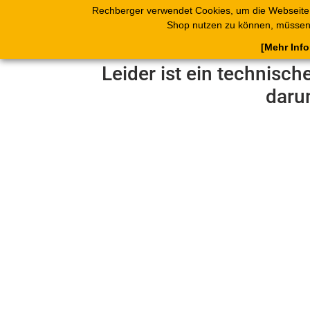
Rechberger verwendet Cookies, um die Webseite
Shop
Blätterk
Shop nutzen zu können, müssen 
[Mehr Inf
Leider ist ein technisch
daru