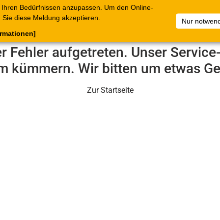
 Ihren Bedürfnissen anzupassen. Um den Online-
ataloge
Warenkorb
Belege
Artikelsammlungen
Sie diese Meldung akzeptieren.
Nur notwend
ormationen]
er Fehler aufgetreten. Unser Servic
m kümmern. Wir bitten um etwas Ge
Zur Startseite