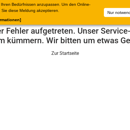
 Ihren Bedürfnissen anzupassen. Um den Online-
ataloge
Warenkorb
Belege
Artikelsammlungen
Sie diese Meldung akzeptieren.
Nur notwend
ormationen]
er Fehler aufgetreten. Unser Servic
m kümmern. Wir bitten um etwas Ge
Zur Startseite