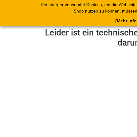
Rechberger verwendet Cookies, um die Webseite
Shop
Blätterk
Shop nutzen zu können, müssen 
[Mehr Inf
Leider ist ein technisch
daru