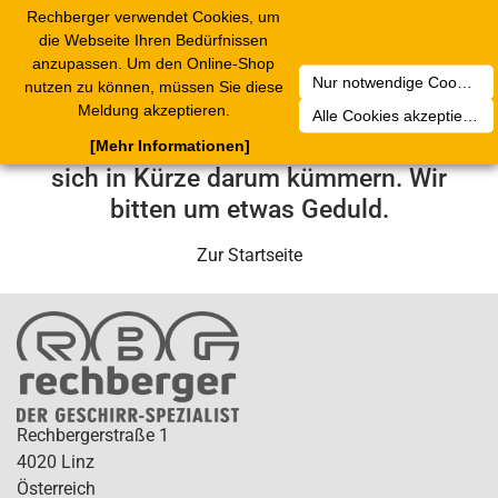
Rechberger verwendet Cookies, um
Toggle
die Webseite Ihren Bedürfnissen
navigation
anzupassen. Um den Online-Shop
Nur notwendige Cookies akzeptieren
nutzen zu können, müssen Sie diese
Leider ist ein technischer Fehler
Meldung akzeptieren.
Alle Cookies akzeptieren
aufgetreten. Unser Service-Team wird
[Mehr Informationen]
sich in Kürze darum kümmern. Wir
bitten um etwas Geduld.
Zur Startseite
Rechbergerstraße 1
4020 Linz
Österreich