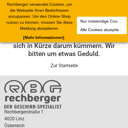
Rechberger verwendet Cookies, um
Toggle
die Webseite Ihren Bedürfnissen
navigation
anzupassen. Um den Online-Shop
Nur notwendige Cookies akzeptieren
nutzen zu können, müssen Sie diese
Leider ist ein technischer Fehler
Meldung akzeptieren.
Alle Cookies akzeptieren
aufgetreten. Unser Service-Team wird
[Mehr Informationen]
sich in Kürze darum kümmern. Wir
bitten um etwas Geduld.
Zur Startseite
Rechbergerstraße 1
4020 Linz
Österreich