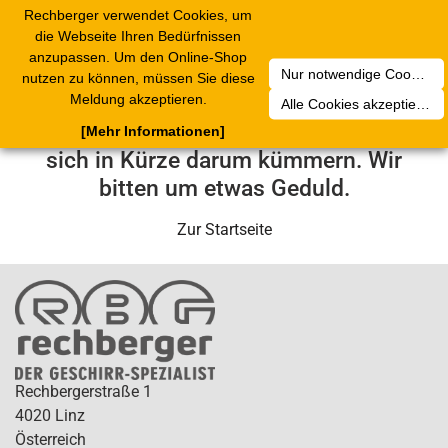
Rechberger verwendet Cookies, um
Toggle
die Webseite Ihren Bedürfnissen
navigation
anzupassen. Um den Online-Shop
Nur notwendige Cookies akzeptieren
nutzen zu können, müssen Sie diese
Leider ist ein technischer Fehler
Meldung akzeptieren.
Alle Cookies akzeptieren
aufgetreten. Unser Service-Team wird
[Mehr Informationen]
sich in Kürze darum kümmern. Wir
bitten um etwas Geduld.
Zur Startseite
Rechbergerstraße 1
4020 Linz
Österreich