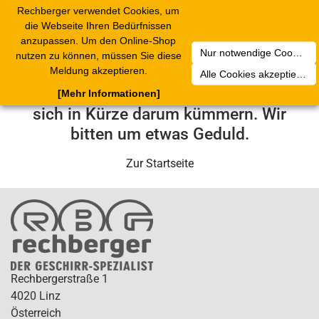
Rechberger verwendet Cookies, um
Toggle
die Webseite Ihren Bedürfnissen
navigation
anzupassen. Um den Online-Shop
Nur notwendige Cookies akzeptieren
nutzen zu können, müssen Sie diese
Leider ist ein technischer Fehler
Meldung akzeptieren.
Alle Cookies akzeptieren
aufgetreten. Unser Service-Team wird
[Mehr Informationen]
sich in Kürze darum kümmern. Wir
bitten um etwas Geduld.
Zur Startseite
Rechbergerstraße 1
4020 Linz
Österreich