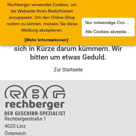
Rechberger verwendet Cookies, um
Toggle
die Webseite Ihren Bedürfnissen
navigation
anzupassen. Um den Online-Shop
Nur notwendige Cookies akzeptieren
nutzen zu können, müssen Sie diese
Leider ist ein technischer Fehler
Meldung akzeptieren.
Alle Cookies akzeptieren
aufgetreten. Unser Service-Team wird
[Mehr Informationen]
sich in Kürze darum kümmern. Wir
bitten um etwas Geduld.
Zur Startseite
Rechbergerstraße 1
4020 Linz
Österreich