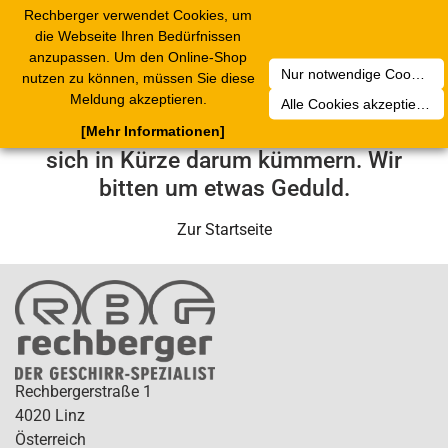
Rechberger verwendet Cookies, um
Toggle
die Webseite Ihren Bedürfnissen
navigation
anzupassen. Um den Online-Shop
Nur notwendige Cookies akzeptieren
nutzen zu können, müssen Sie diese
Leider ist ein technischer Fehler
Meldung akzeptieren.
Alle Cookies akzeptieren
aufgetreten. Unser Service-Team wird
[Mehr Informationen]
sich in Kürze darum kümmern. Wir
bitten um etwas Geduld.
Zur Startseite
Rechbergerstraße 1
4020 Linz
Österreich