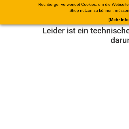
Rechberger verwendet Cookies, um die Webseite
Shop
Blätterk
Shop nutzen zu können, müssen 
[Mehr Inf
Leider ist ein technisch
daru