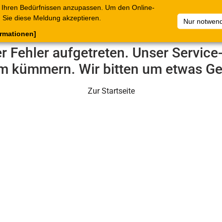
 Ihren Bedürfnissen anzupassen. Um den Online-
ataloge
Warenkorb
Belege
Artikelsammlungen
Sie diese Meldung akzeptieren.
Nur notwend
ormationen]
er Fehler aufgetreten. Unser Servic
m kümmern. Wir bitten um etwas Ge
Zur Startseite