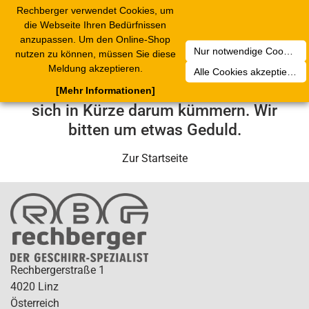
Rechberger verwendet Cookies, um
Toggle
die Webseite Ihren Bedürfnissen
navigation
anzupassen. Um den Online-Shop
Nur notwendige Cookies akzeptieren
nutzen zu können, müssen Sie diese
Leider ist ein technischer Fehler
Meldung akzeptieren.
Alle Cookies akzeptieren
aufgetreten. Unser Service-Team wird
[Mehr Informationen]
sich in Kürze darum kümmern. Wir
bitten um etwas Geduld.
Zur Startseite
Rechbergerstraße 1
4020 Linz
Österreich