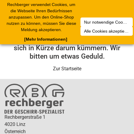
Rechberger verwendet Cookies, um
Toggle
die Webseite Ihren Bedürfnissen
navigation
anzupassen. Um den Online-Shop
Nur notwendige Cookies akzeptieren
nutzen zu können, müssen Sie diese
Leider ist ein technischer Fehler
Meldung akzeptieren.
Alle Cookies akzeptieren
aufgetreten. Unser Service-Team wird
[Mehr Informationen]
sich in Kürze darum kümmern. Wir
bitten um etwas Geduld.
Zur Startseite
Rechbergerstraße 1
4020 Linz
Österreich