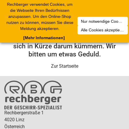
Rechberger verwendet Cookies, um
Toggle
die Webseite Ihren Bedürfnissen
navigation
anzupassen. Um den Online-Shop
Nur notwendige Cookies akzeptieren
nutzen zu können, müssen Sie diese
Leider ist ein technischer Fehler
Meldung akzeptieren.
Alle Cookies akzeptieren
aufgetreten. Unser Service-Team wird
[Mehr Informationen]
sich in Kürze darum kümmern. Wir
bitten um etwas Geduld.
Zur Startseite
Rechbergerstraße 1
4020 Linz
Österreich