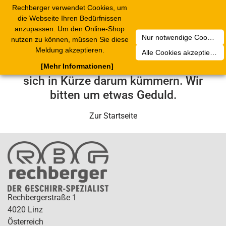
Rechberger verwendet Cookies, um
Toggle
die Webseite Ihren Bedürfnissen
navigation
anzupassen. Um den Online-Shop
Nur notwendige Cookies akzeptieren
nutzen zu können, müssen Sie diese
Leider ist ein technischer Fehler
Meldung akzeptieren.
Alle Cookies akzeptieren
aufgetreten. Unser Service-Team wird
[Mehr Informationen]
sich in Kürze darum kümmern. Wir
bitten um etwas Geduld.
Zur Startseite
Rechbergerstraße 1
4020 Linz
Österreich