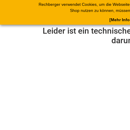
Rechberger verwendet Cookies, um die Webseite
Shop
Blätterk
Shop nutzen zu können, müssen 
[Mehr Inf
Leider ist ein technisch
daru