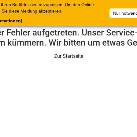
 Ihren Bedürfnissen anzupassen. Um den Online-
ataloge
Warenkorb
Belege
Artikelsammlungen
Sie diese Meldung akzeptieren.
Nur notwend
ormationen]
er Fehler aufgetreten. Unser Servic
m kümmern. Wir bitten um etwas Ge
Zur Startseite