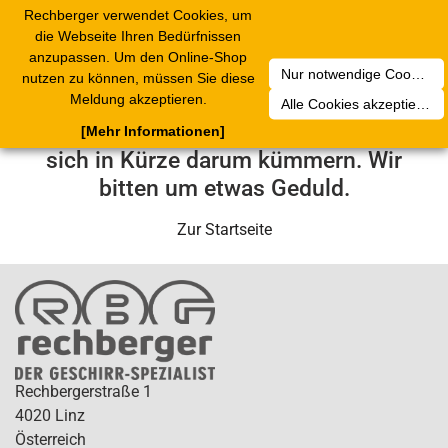
Rechberger verwendet Cookies, um
Toggle
die Webseite Ihren Bedürfnissen
navigation
anzupassen. Um den Online-Shop
Nur notwendige Cookies akzeptieren
nutzen zu können, müssen Sie diese
Leider ist ein technischer Fehler
Meldung akzeptieren.
Alle Cookies akzeptieren
aufgetreten. Unser Service-Team wird
[Mehr Informationen]
sich in Kürze darum kümmern. Wir
bitten um etwas Geduld.
Zur Startseite
Rechbergerstraße 1
4020 Linz
Österreich