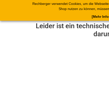
Rechberger verwendet Cookies, um die Webseite
Shop
Blätterk
Shop nutzen zu können, müssen 
[Mehr Inf
Leider ist ein technisch
daru