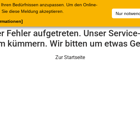
 Ihren Bedürfnissen anzupassen. Um den Online-
ataloge
Warenkorb
Belege
Artikelsammlungen
Sie diese Meldung akzeptieren.
Nur notwend
ormationen]
er Fehler aufgetreten. Unser Servic
m kümmern. Wir bitten um etwas Ge
Zur Startseite