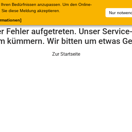
 Ihren Bedürfnissen anzupassen. Um den Online-
ataloge
Warenkorb
Belege
Artikelsammlungen
Sie diese Meldung akzeptieren.
Nur notwend
ormationen]
er Fehler aufgetreten. Unser Servic
m kümmern. Wir bitten um etwas Ge
Zur Startseite