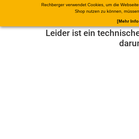
Rechberger verwendet Cookies, um die Webseite
Shop
Blätterk
Shop nutzen zu können, müssen 
[Mehr Inf
Leider ist ein technisch
daru