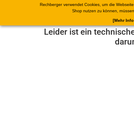
Rechberger verwendet Cookies, um die Webseite
Shop
Blätterk
Shop nutzen zu können, müssen 
[Mehr Inf
Leider ist ein technisch
daru