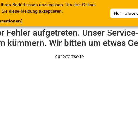
 Ihren Bedürfnissen anzupassen. Um den Online-
ataloge
Warenkorb
Belege
Artikelsammlungen
Sie diese Meldung akzeptieren.
Nur notwend
ormationen]
er Fehler aufgetreten. Unser Servic
m kümmern. Wir bitten um etwas Ge
Zur Startseite