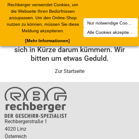
Rechberger verwendet Cookies, um
Toggle
die Webseite Ihren Bedürfnissen
navigation
anzupassen. Um den Online-Shop
Nur notwendige Cookies akzeptieren
nutzen zu können, müssen Sie diese
Leider ist ein technischer Fehler
Meldung akzeptieren.
Alle Cookies akzeptieren
aufgetreten. Unser Service-Team wird
[Mehr Informationen]
sich in Kürze darum kümmern. Wir
bitten um etwas Geduld.
Zur Startseite
Rechbergerstraße 1
4020 Linz
Österreich