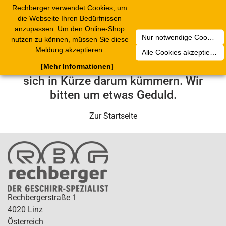
Rechberger verwendet Cookies, um
Toggle
die Webseite Ihren Bedürfnissen
navigation
anzupassen. Um den Online-Shop
Nur notwendige Cookies akzeptieren
nutzen zu können, müssen Sie diese
Leider ist ein technischer Fehler
Meldung akzeptieren.
Alle Cookies akzeptieren
aufgetreten. Unser Service-Team wird
[Mehr Informationen]
sich in Kürze darum kümmern. Wir
bitten um etwas Geduld.
Zur Startseite
Rechbergerstraße 1
4020 Linz
Österreich