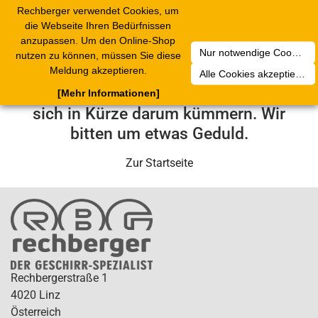
Rechberger verwendet Cookies, um
Toggle
die Webseite Ihren Bedürfnissen
navigation
anzupassen. Um den Online-Shop
Nur notwendige Cookies akzeptieren
nutzen zu können, müssen Sie diese
Leider ist ein technischer Fehler
Meldung akzeptieren.
Alle Cookies akzeptieren
aufgetreten. Unser Service-Team wird
[Mehr Informationen]
sich in Kürze darum kümmern. Wir
bitten um etwas Geduld.
Zur Startseite
Rechbergerstraße 1
4020 Linz
Österreich