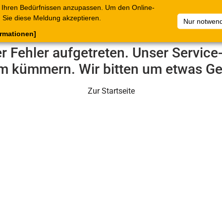
 Ihren Bedürfnissen anzupassen. Um den Online-
ataloge
Warenkorb
Belege
Artikelsammlungen
Sie diese Meldung akzeptieren.
Nur notwend
ormationen]
er Fehler aufgetreten. Unser Servic
m kümmern. Wir bitten um etwas Ge
Zur Startseite