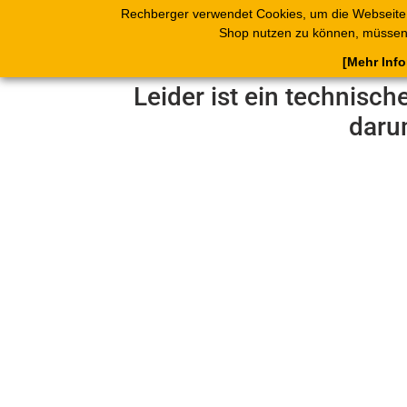
Rechberger verwendet Cookies, um die Webseite
Shop
Blätterk
Shop nutzen zu können, müssen 
[Mehr Inf
Leider ist ein technisch
daru