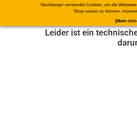
Rechberger verwendet Cookies, um die Webseite
Shop
Blätterk
Shop nutzen zu können, müssen 
[Mehr Inf
Leider ist ein technisch
daru