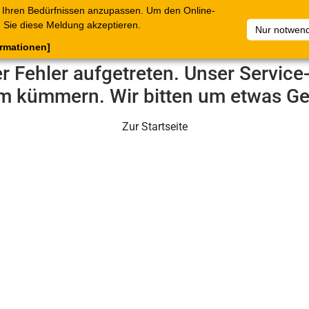
 Ihren Bedürfnissen anzupassen. Um den Online-
ataloge
Warenkorb
Belege
Artikelsammlungen
Sie diese Meldung akzeptieren.
Nur notwend
ormationen]
er Fehler aufgetreten. Unser Servic
m kümmern. Wir bitten um etwas Ge
Zur Startseite