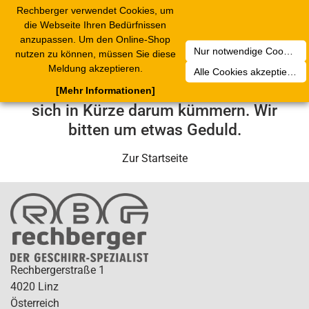
Rechberger verwendet Cookies, um
Toggle
die Webseite Ihren Bedürfnissen
navigation
anzupassen. Um den Online-Shop
Nur notwendige Cookies akzeptieren
nutzen zu können, müssen Sie diese
Leider ist ein technischer Fehler
Meldung akzeptieren.
Alle Cookies akzeptieren
aufgetreten. Unser Service-Team wird
[Mehr Informationen]
sich in Kürze darum kümmern. Wir
bitten um etwas Geduld.
Zur Startseite
Rechbergerstraße 1
4020 Linz
Österreich