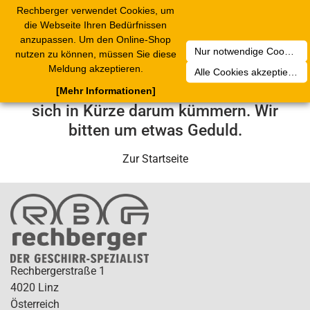
Rechberger verwendet Cookies, um
Toggle
die Webseite Ihren Bedürfnissen
navigation
anzupassen. Um den Online-Shop
Nur notwendige Cookies akzeptieren
nutzen zu können, müssen Sie diese
Leider ist ein technischer Fehler
Meldung akzeptieren.
Alle Cookies akzeptieren
aufgetreten. Unser Service-Team wird
[Mehr Informationen]
sich in Kürze darum kümmern. Wir
bitten um etwas Geduld.
Zur Startseite
Rechbergerstraße 1
4020 Linz
Österreich