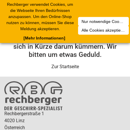
Rechberger verwendet Cookies, um
Toggle
die Webseite Ihren Bedürfnissen
navigation
anzupassen. Um den Online-Shop
Nur notwendige Cookies akzeptieren
nutzen zu können, müssen Sie diese
Leider ist ein technischer Fehler
Meldung akzeptieren.
Alle Cookies akzeptieren
aufgetreten. Unser Service-Team wird
[Mehr Informationen]
sich in Kürze darum kümmern. Wir
bitten um etwas Geduld.
Zur Startseite
Rechbergerstraße 1
4020 Linz
Österreich