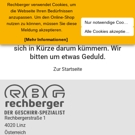
Rechberger verwendet Cookies, um
Toggle
die Webseite Ihren Bedürfnissen
navigation
anzupassen. Um den Online-Shop
Nur notwendige Cookies akzeptieren
nutzen zu können, müssen Sie diese
Leider ist ein technischer Fehler
Meldung akzeptieren.
Alle Cookies akzeptieren
aufgetreten. Unser Service-Team wird
[Mehr Informationen]
sich in Kürze darum kümmern. Wir
bitten um etwas Geduld.
Zur Startseite
Rechbergerstraße 1
4020 Linz
Österreich