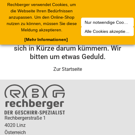
Rechberger verwendet Cookies, um
Toggle
die Webseite Ihren Bedürfnissen
navigation
anzupassen. Um den Online-Shop
Nur notwendige Cookies akzeptieren
nutzen zu können, müssen Sie diese
Leider ist ein technischer Fehler
Meldung akzeptieren.
Alle Cookies akzeptieren
aufgetreten. Unser Service-Team wird
[Mehr Informationen]
sich in Kürze darum kümmern. Wir
bitten um etwas Geduld.
Zur Startseite
Rechbergerstraße 1
4020 Linz
Österreich